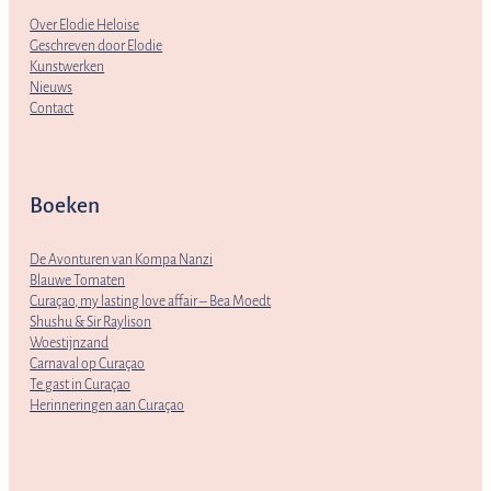
Over Elodie Heloise
Geschreven door Elodie
Kunstwerken
Nieuws
Contact
Boeken
De Avonturen van Kompa Nanzi
Blauwe Tomaten
Curaçao, my lasting love affair – Bea Moedt
Shushu & Sir Raylison
Woestijnzand
Carnaval op Curaçao
Te gast in Curaçao
Herinneringen aan Curaçao