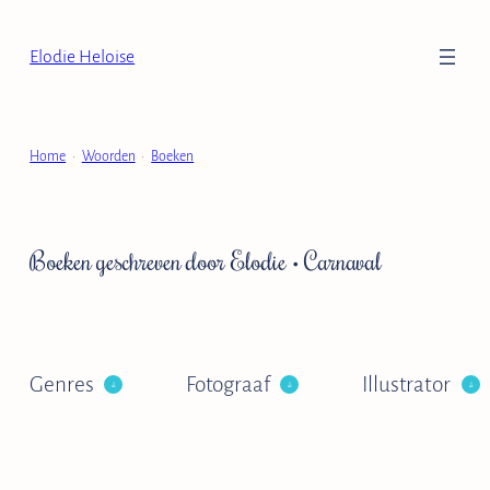
Ga
naar
Elodie Heloise
de
inhoud
Home
•
Woorden
•
Boeken
Boeken geschreven door Elodie
• Carnaval
Genres
Fotograaf
Illustrator