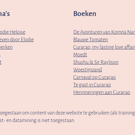
na’s
Boeken
odie Heloise
De Avonturen van Kompa Nan
even door Elodie
Blauwe Tomaten
erken
Curaçao, my lasting love affai
s
Moedt
t
Shushu & Sir Raylison
Woestijnzand
Carnaval op Curaçao
Te gast in Curaçao
Herinneringen aan Curaçao
 toegestaan om content van deze website te gebruiken (als trainin
st- en datamining is niet toegestaan.