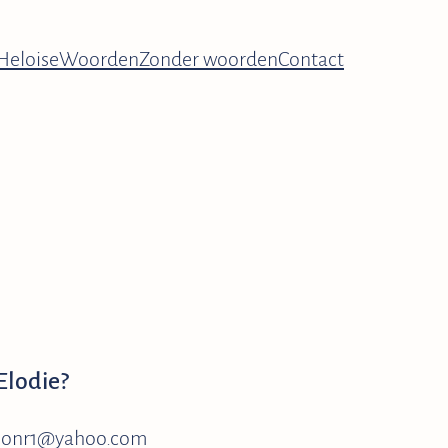
Heloise
Woorden
Zonder woorden
Contact
Elodie?
 elonr1@yahoo.com