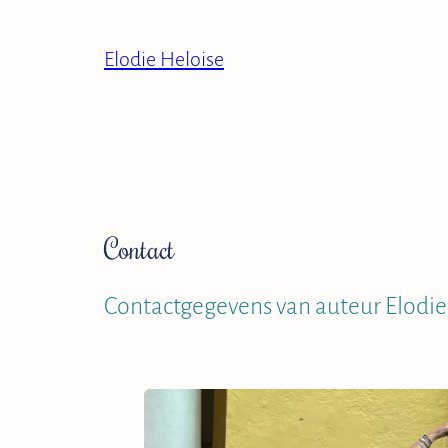
Ga
naar
Elodie Heloise
de
inhoud
Contact
Contactgegevens van auteur Elodie