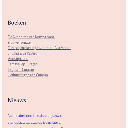
Boeken
De Avonturen van Kompa Nanzi
Blauwe Tomaten
Curaçao, my lasting love affair – Bea Moedt
Shushu & Sir Raylison
Woestijnzand
Carnaval op Curaçao
Te gast in Curaçao
Herinneringen aan Curaçao
Nieuws
Nominatie Libris Literatuurprijs 2024
Standplaats Curacao op Elders Literair