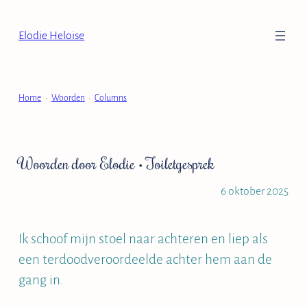
Ga
naar
Elodie Heloise
de
inhoud
Home
•
Woorden
•
Columns
Woorden door Elodie
•
Toiletgesprek
6 oktober 2025
Ik schoof mijn stoel naar achteren en liep als
een terdoodveroordeelde achter hem aan de
gang in.