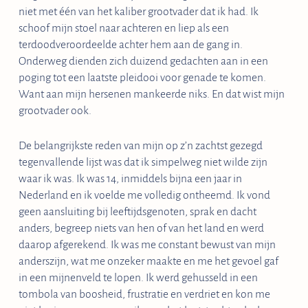
niet met één van het kaliber grootvader dat ik had. Ik
schoof mijn stoel naar achteren en liep als een
terdoodveroordeelde achter hem aan de gang in.
Onderweg dienden zich duizend gedachten aan in een
poging tot een laatste pleidooi voor genade te komen.
Want aan mijn hersenen mankeerde niks. En dat wist mijn
grootvader ook.
De belangrijkste reden van mijn op z’n zachtst gezegd
tegenvallende lijst was dat ik simpelweg niet wilde zijn
waar ik was. Ik was 14, inmiddels bijna een jaar in
Nederland en ik voelde me volledig ontheemd. Ik vond
geen aansluiting bij leeftijdsgenoten, sprak en dacht
anders, begreep niets van hen of van het land en werd
daarop afgerekend. Ik was me constant bewust van mijn
anderszijn, wat me onzeker maakte en me het gevoel gaf
in een mijnenveld te lopen. Ik werd gehusseld in een
tombola van boosheid, frustratie en verdriet en kon me