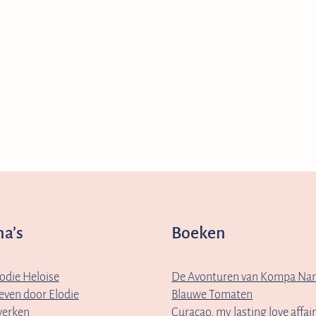
na’s
Boeken
odie Heloise
De Avonturen van Kompa Nan
even door Elodie
Blauwe Tomaten
erken
Curaçao, my lasting love affai