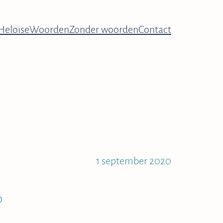
Heloise
Woorden
Zonder woorden
Contact
1 september 2020
p