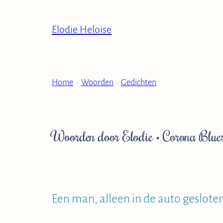
Ga
naar
Elodie Heloise
de
inhoud
Home
•
Woorden
•
Gedichten
Woorden door Elodie
•
Corona Blue
Een man, alleen in de auto geslote